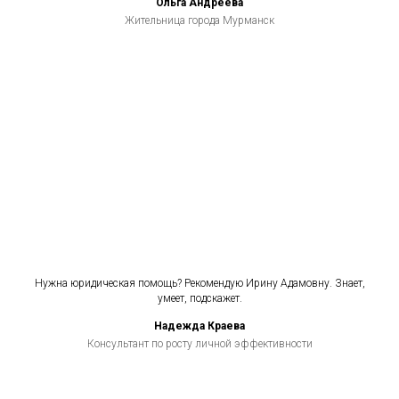
Ольга Андреева
Жительница города Мурманск
Нужна юридическая помощь? Рекомендую Ирину Адамовну. Знает,
умеет, подскажет.
Надежда Краева
Консультант по росту личной эффективности